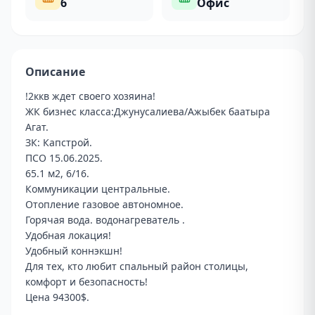
6
Офис
Описание
!2ккв ждет своего хозяина! 

ЖК бизнес класса:Джунусалиева/Ажыбек баатыра 
Агат. 

ЗК: Капстрой.

ПСО 15.06.2025.

65.1 м2, 6/16.

Коммуникации центральные.

Отопление газовое автономное.

Горячая вода. водонагреватель .

Удобная локация! 

Удобный коннэкшн! 

Для тех, кто любит спальный район столицы, 
комфорт и безопасность!

Цена 94300$.
