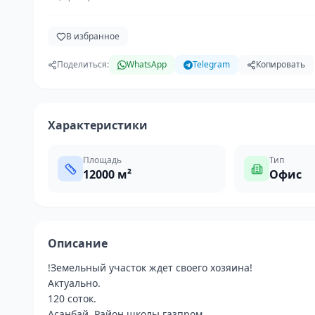
В избранное
Поделиться:
WhatsApp
Telegram
Копировать
Характеристики
Площадь
Тип
12000
м²
Офис
Описание
!Земельный участок ждет своего хозяина!

Актуально. 

120 соток. 

Асанбай. Район школы газпром. 
