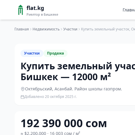
flat.kg
Главн
Риелтор в Бишкеке
Главная
Недвижимость
Участки
Участки
Продажа
Купить земельный учас
Бишкек — 12000 м²
Октябрьский
, Асанбай. Район школы газпром.
Добавлено
20 октября 2025 г.
192 390 000 сом
≈
$2,200,000
· 16 003 сом / м²