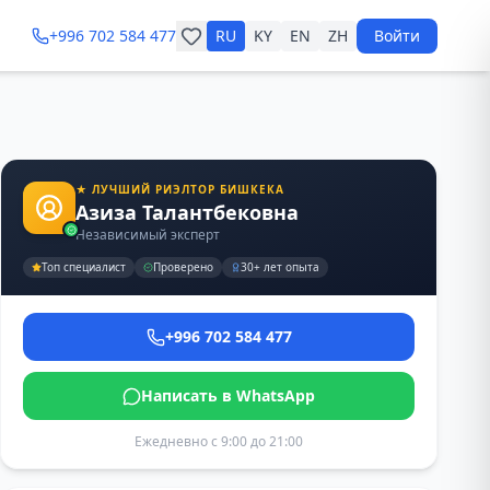
+996 702 584 477
RU
KY
EN
ZH
Войти
1
/
1
★ ЛУЧШИЙ РИЭЛТОР БИШКЕКА
Азиза Талантбековна
Независимый эксперт
Топ специалист
Проверено
30+ лет опыта
+996 702 584 477
Написать в WhatsApp
Ежедневно с 9:00 до 21:00