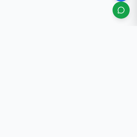
РАЗРАБОТКА САЙТОВ
Aunimeda
в
Нужен сайт, мобильное
приложение или программное
ности
обеспечение для вашего бизнеса?
✓
Сайты и интернет-магазины