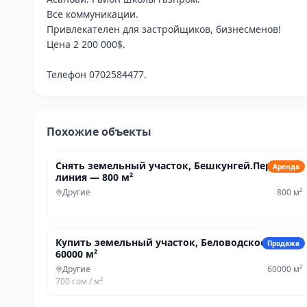
Все коммуникации.  

Привлекателен для застройщиков, бизнесменов! 

Цена 2 200 000$. 

Телефон 0702584477.
Похожие объекты
262 350 сом
/мес
Снять земельный участок, Бешкунгей.Первая
Аренда
линия — 800 м²
Другие
800
м²
39 352 500 сом
Купить земельный участок, Беловодское —
Продажа
60000 м²
Другие
60000
м²
700 сом
/ м²