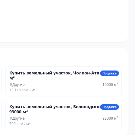
249 232 500 сом
Купить земельный участок, Чолпон-Ата — 19000
Продажа
м²
Другие
19000
м²
13 118 сом
/ м²
65 587 500 сом
Купить земельный участок, Беловодское —
Продажа
93000 м²
Другие
93000
м²
700 сом
/ м²