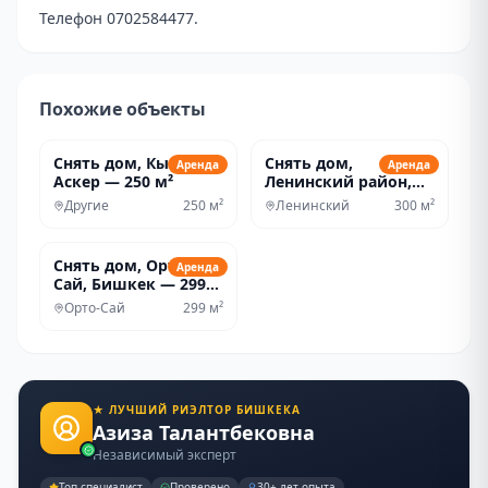
Телефон 0702584477.
Похожие объекты
262 350 сом
253 605 сом
/мес
/мес
Снять дом, Кызыл-
Снять дом,
Аренда
Аренда
Аскер — 250 м²
Ленинский район,
Бишкек — 300 м²
Другие
250
м²
Ленинский
300
м²
262 350 сом
/мес
Снять дом, Орто-
Аренда
Сай, Бишкек — 299
м²
Орто-Сай
299
м²
★ ЛУЧШИЙ РИЭЛТОР БИШКЕКА
Азиза Талантбековна
Независимый эксперт
Топ специалист
Проверено
30+ лет опыта