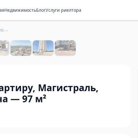
ая
Недвижимость
Блог
Услуги риелтора
Купить 4-комнатную квартиру, Магистраль, Айтматова. ТРЦ Ала-Арча — 97 м²
артиру, Магистраль,
а — 97 м²