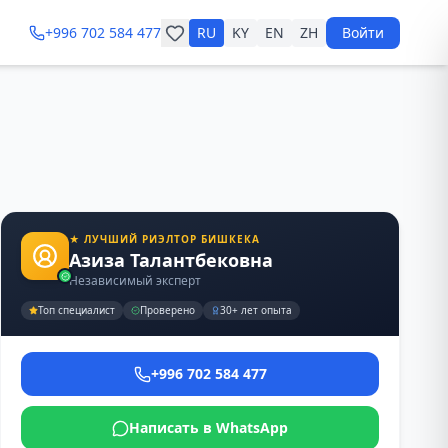
+996 702 584 477
RU
KY
EN
ZH
Войти
1
/
9
★ ЛУЧШИЙ РИЭЛТОР БИШКЕКА
Азиза Талантбековна
Независимый эксперт
Топ специалист
Проверено
30+ лет опыта
+996 702 584 477
Написать в WhatsApp