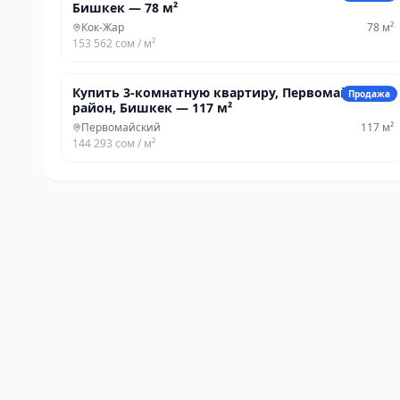
Бишкек — 78 м²
Кок-Жар
78
м²
153 562 сом
/ м²
16 877 850 сом
Купить 3-комнатную квартиру, Первомайский
Продажа
район, Бишкек — 117 м²
Первомайский
117
м²
144 293 сом
/ м²