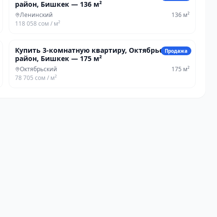
район, Бишкек — 136 м²
Ленинский
136
м²
118 058 сом
/ м²
13 773 375 сом
Купить 3-комнатную квартиру, Октябрьский
Продажа
район, Бишкек — 175 м²
Октябрьский
175
м²
78 705 сом
/ м²