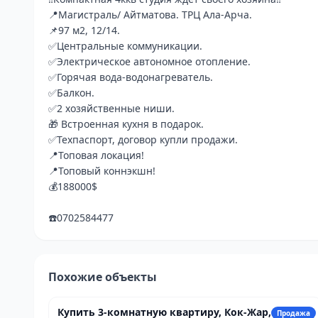
📍Магистраль/ Айтматова. ТРЦ Ала-Арча. 

📌97 м2, 12/14. 

✅Центральные коммуникации.

✅Электрическое автономное отопление.

✅Горячая вода-водонагреватель. 

✅Балкон.

✅2 хозяйственные ниши. 

🎁 Встроенная кухня в подарок. 

✅Техпаспорт, договор купли продажи.

📍Топовая локация!

📍Топовый коннэкшн!

💰188000$

☎️0702584477
Похожие объекты
11 980 650 сом
Купить 3-комнатную квартиру, Кок-Жар,
Продажа