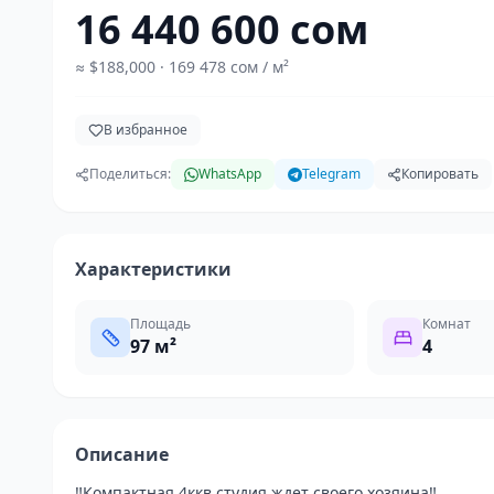
16 440 600 сом
≈
$188,000
· 169 478 сом / м²
В избранное
Поделиться:
WhatsApp
Telegram
Копировать
Характеристики
Площадь
Комнат
97
м²
4
Описание
‼️Компактная 4ккв студия ждет своего хозяина‼️
