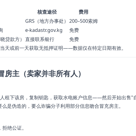
核查途径
费用
GRS（地方办事处）
200–500索姆
询
e-kadastr.gov.kg
免费
知晓贷款方）
直接联系银行
免费
当天或前一天获取无抵押证明——数据仅在特定日期有效。
冒房主（卖家并非所有人）
人租下该房，复制钥匙，获取水电账户信息——然后开始出售"
要么是伪造的，要么诈骗分子利用部分信息吻合冒充房主。
，拒绝公证。