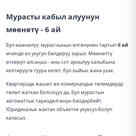
Мурасты кабыл алуунун
мөөнөтү - 6 ай
Бул маанилүү: мурасчынын өлгөнүнөн тартып
6 ай
ичинде өз укугун билдирүү зарыл. Мөөнөттү
өткөрүп алсаңыз - аны сот аркылуу калыбына
келтирүүгө туура келет, бул кыйын жана узак.
Квартирада жашап же коммуналдык төлөмдөрдү
төлөп жаткан болсоңуз да, бул мурастын
автоматтык тариздөлгөнүн билдирбейт.
Юридикалык жактан объектке укуксуз болуп
каласыз.