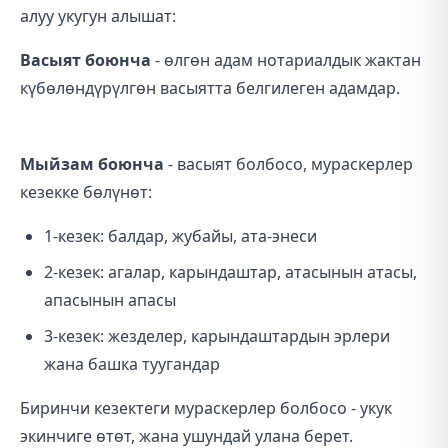
алуу укугун алышат:
Васыят боюнча
- өлгөн адам нотариалдык жактан
күбөлөндүрүлгөн васыятта белгилеген адамдар.
Мыйзам боюнча
- васыят болбосо, мураскерлер
кезекке бөлүнөт:
1-кезек: балдар, жубайы, ата-энеси
2-кезек: агалар, карындаштар, атасынын атасы,
апасынын апасы
3-кезек: жезделер, карындаштардын эрлери
жана башка туугандар
Биринчи кезектеги мураскерлер болбосо - укук
экинчиге өтөт, жана ушундай улана берет.