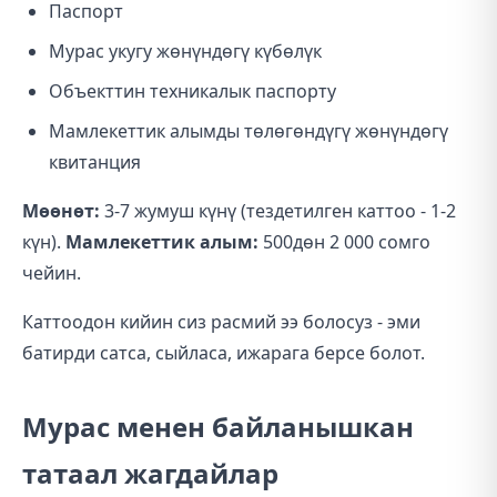
Паспорт
Мурас укугу жөнүндөгү күбөлүк
Объекттин техникалык паспорту
Мамлекеттик алымды төлөгөндүгү жөнүндөгү
квитанция
Мөөнөт:
3-7 жумуш күнү (тездетилген каттоо - 1-2
күн).
Мамлекеттик алым:
500дөн 2 000 сомго
чейин.
Каттоодон кийин сиз расмий ээ болосуз - эми
батирди сатса, сыйласа, ижарага берсе болот.
Мурас менен байланышкан
татаал жагдайлар