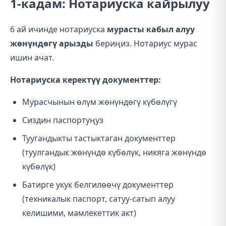
1-кадам: Нотариуска кайрылуу
6 ай ичинде нотариуска
мурасты кабыл алуу
жөнүндөгү арызды
бериңиз. Нотариус мурас
ишин ачат.
Нотариуска керектүү документтер:
Мурасчынын өлүм жөнүндөгү күбөлүгү
Сиздин паспортуңуз
Туугандыкты тастыктаган документтер
(туулгандык жөнүндө күбөлүк, никяга жөнүндө
күбөлүк)
Батирге укук белгилөөчү документтер
(техникалык паспорт, сатуу-сатып алуу
келишими, мамлекеттик акт)