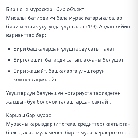
Бир нече мураскер - бир объект
Мисалы, батирди үч бала мурас катары алса, ар
бири менчик укугунда үлүш алат (1/3). Андан кийин
варианттар бар:
Бири башкалардан үлүштөрдү сатып алат
Биргелешип батирди сатып, акчаны бөлүшөт
Бири жашайт, башкаларга үлүштөрүн
компенсациялайт
Үлүштөрдүн бөлүнүшүн нотариуста тариздеген
жакшы - бул болочок талаштардан сактайт.
Карызы бар мурас
Мурасчы карыздар (ипотека, кредиттер) калтырган
болсо, алар мүлк менен бирге мураскерлерге өтөт.