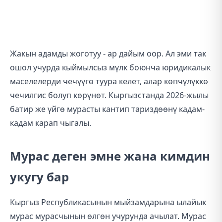
Жакын адамды жоготуу - ар дайым оор. Ал эми так
ошол учурда кыймылсыз мүлк боюнча юридикалык
маселелерди чечүүгө туура келет, алар көпчүлүккө
чечилгис болуп көрүнөт. Кыргызстанда 2026-жылы
батир же үйгө мурасты кантип тариздөөнү кадам-
кадам карап чыгалы.
Мурас деген эмне жана кимдин
укугу бар
Кыргыз Республикасынын мыйзамдарына ылайык
мурас мурасчынын өлгөн учурунда ачылат. Мурас