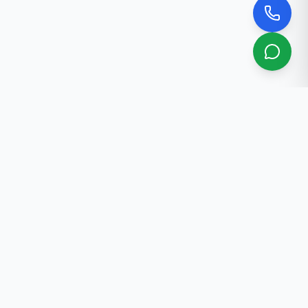
Биз жөнүндө
Бишкектеги кесипкөй риелтордук кызматтар. 30+
жылдык тажрыйба.