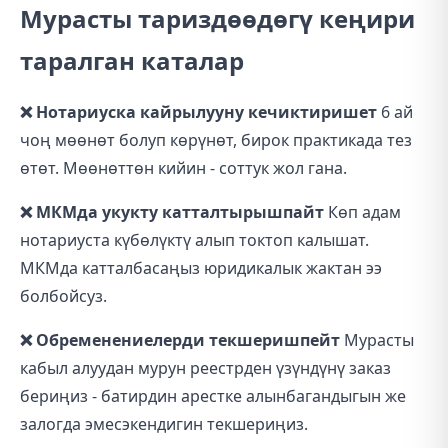
Мурасты тариздөөдөгү кеңири
таралган каталар
❌ Нотариуска кайрылууну кечиктиришет
6 ай
чоң мөөнөт болуп көрүнөт, бирок практикада тез
өтөт. Мөөнөттөн кийин - соттук жол гана.
❌ МКМда укукту катталтырышпайт
Көп адам
нотариуста күбөлүктү алып токтоп калышат.
МКМда катталбасаңыз юридикалык жактан ээ
болбойсуз.
❌ Обременениелерди текшеришпейт
Мурасты
кабыл алуудан мурун реестрден үзүндүнү заказ
бериңиз - батирдин арестке алынбагандыгын же
залогда эмесэкендигин текшериңиз.