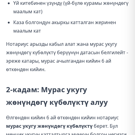
Үй китебинен үзүндү (үй-бүлө курамы жөнүндөгү
маалым кат)
Каза болгондун акыркы катталган жеринен
маалым кат
Нотариус арызды кабыл алат жана мурас укугу
жөнүндөгү күбөлүктү берүүнүн датасын белгилейт -
эреже катары, мурас ачылгандан кийин 6 ай
өткөндөн кийин.
2-кадам: Мурас укугу
жөнүндөгү күбөлүктү алуу
Өлгөндөн кийин 6 ай өткөндөн кийин нотариус
мурас укугу жөнүндөгү күбөлүктү
берет. Бул
менчик укугун катталтырга мүмкүн болгон негизги