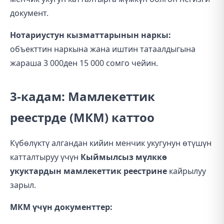
документ.
Нотариустун кызматтарынын наркы:
объекттин наркына жана иштин татаалдыгына
жараша 3 000ден 15 000 сомго чейин.
3-кадам: Мамлекеттик
реестрде (МКМ) каттоо
Күбөлүктү алгандан кийин менчик укугунун өтүшүн
катталтыруу үчүн
Кыймылсыз мүлккө
укуктардын мамлекеттик реестрине
кайрылуу
зарыл.
МКМ үчүн документтер: