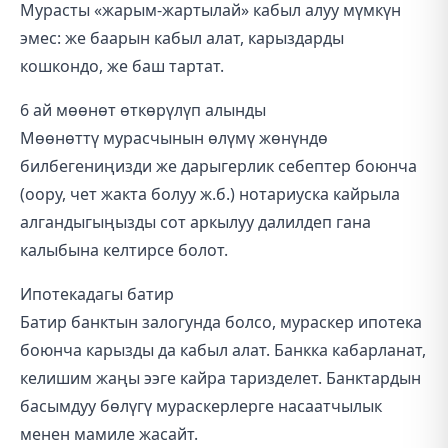
Мурасты «жарым-жартылай» кабыл алуу мүмкүн
эмес: же баарын кабыл алат, карыздарды
кошкондо, же баш тартат.
6 ай мөөнөт өткөрүлүп алынды
Мөөнөттү мурасчынын өлүмү жөнүндө
билбегениңизди же дарыгерлик себептер боюнча
(оору, чет жакта болуу ж.б.) нотариуска кайрыла
алгандыгыңызды сот аркылуу далилдеп гана
калыбына келтирсе болот.
Ипотекадагы батир
Батир банктын залогунда болсо, мураскер ипотека
боюнча карызды да кабыл алат. Банкка кабарланат,
келишим жаңы ээге кайра таризделет. Банктардын
басымдуу бөлүгү мураскерлерге насаатчылык
менен мамиле жасайт.