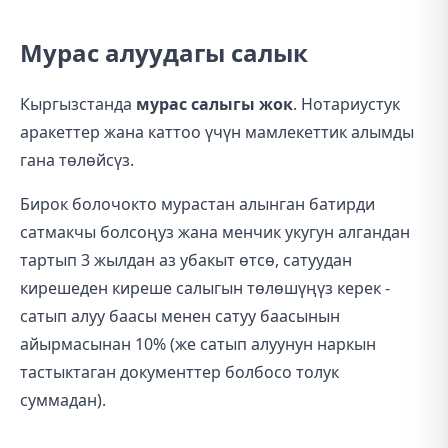
Мурас алуудагы салык
Кыргызстанда
мурас салыгы жок
. Нотариустук
аракеттер жана каттоо үчүн мамлекеттик алымды
гана төлөйсүз.
Бирок болочокто мурастан алынган батирди
сатмакчы болсоңуз жана менчик укугун алгандан
тартып 3 жылдан аз убакыт өтсө, сатуудан
кирешеден киреше салыгын төлөшүңүз керек -
сатып алуу баасы менен сатуу баасынын
айырмасынан 10% (же сатып алуунун наркын
тастыктаган документтер болбосо толук
суммадан).