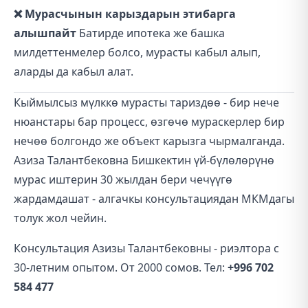
❌ Мурасчынын карыздарын этибарга
алышпайт
Батирде ипотека же башка
милдеттенмелер болсо, мурасты кабыл алып,
аларды да кабыл алат.
Кыймылсыз мүлккө мурасты тариздөө - бир нече
нюанстары бар процесс, өзгөчө мураскерлер бир
нечөө болгондо же объект карызга чырмалганда.
Азиза Талантбековна Бишкектин үй-бүлөлөрүнө
мурас иштерин 30 жылдан бери чечүүгө
жардамдашат - алгачкы консультациядан МКМдагы
толук жол чейин.
Консультация Азизы Талантбековны - риэлтора с
30-летним опытом. От 2000 сомов. Тел:
+996 702
584 477