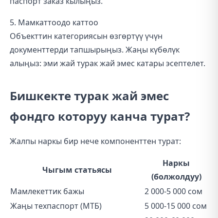
паспорт заказ кылыңыз.
5. Мамкаттоодо каттоо
Объекттин категориясын өзгөртүү үчүн
документтерди тапшырыңыз. Жаңы күбөлүк
алыңыз: эми жай турак жай эмес катары эсептелет.
Бишкекте турак жай эмес
фондго которуу канча турат?
Жалпы наркы бир нече компоненттен турат:
Наркы
Чыгым статьясы
(болжолдуу)
Мамлекеттик бажы
2 000-5 000 сом
Жаңы техпаспорт (МТБ)
5 000-15 000 сом