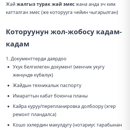
Жай
жалгыз турак жай эмес
жана анда эч ким
катталган эмес (же которууга чейин чыгарылган)
Которуунун жол-жобосу кадам-
кадам
1. Документтерди даярдоо
Укук белгилеген документ (менчик укугу
жөнүндө күбөлүк)
Жайдын техникалык паспорту
Имараттын кабат боюнча планы
Кайра куруу/перепланировка долбоору (эгер
ремонт пландалса)
Кошо ээлердин макулдугу (нотариус тарабынан