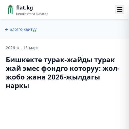
flat.kg
Бишкектеги риэлтор
←
Блогго кайтуу
2026-ж., 13-март
Бишкекте турак-жайды турак
жай эмес фондго которуу: жол-
жобо жана 2026-жылдагы
наркы