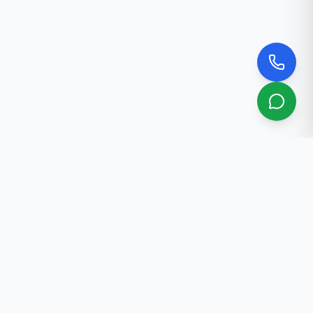
Биз жөнүндө
Бишкектеги кесипкөй риелтордук кызматтар. 30+