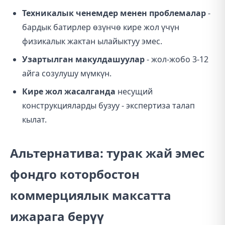
Техникалык ченемдер менен проблемалар
-
бардык батирлер өзүнчө кире жол үчүн
физикалык жактан ылайыктуу эмес.
Узартылган макулдашуулар
- жол-жобо 3-12
айга созулушу мүмкүн.
Кире жол жасалганда
несущий
конструкцияларды бузуу - экспертиза талап
кылат.
Альтернатива: турак жай эмес
фондго которбостон
коммерциялык максатта
ижарага берүү