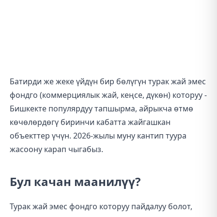
Батирди же жеке үйдүн бир бөлүгүн турак жай эмес
фондго (коммерциялык жай, кеңсе, дүкөн) которуу -
Бишкекте популярдуу тапшырма, айрыкча өтмө
көчөлөрдөгү биринчи кабатта жайгашкан
объекттер үчүн. 2026-жылы муну кантип туура
жасоону карап чыгабыз.
Бул качан маанилүү?
Турак жай эмес фондго которуу пайдалуу болот,