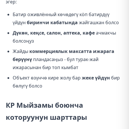
эгер:
Батир оживлённый көчөдөгү кöп батирдүү
үйдүн
биринчи кабатында
жайгашкан болсо
Дүкөн, кеңсе, салон, аптека, кафе
ачмакчы
болсоңуз
Жайды
коммерциялык максатта ижарага
берүүнү
пландасаңыз - бул турак-жай
ижарасынан бир топ кымбат
Объект өзүнчө кире жолу бар
жеке үйдүн
бир
бөлүгү болсо
КР Мыйзамы боюнча
которуунун шарттары