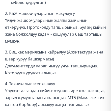
күбөлөндүрүлгөн)
2. КБЖ жашоочуларынын макулдугу
Үйдүн жашоочуларынын жалпы жыйынын
өткөрүңүз. Протоколду тапшырыңыз. Бул эң кыйын
жана болжолдуу кадам - кошунулар баш тартышы
мүмкүн.
3. Бишкек мэриясына кайрылуу (Архитектура жана
шаар куруу башкармасы)
Документтерди карап чыгуу үчүн тапшырыңыз.
Которууга уруксат алыңыз.
4. Техникалык эсепке алуу
Уруксат алгандан кийин: өзүнчө кире жол жасаңыз,
зарыл жумуштарды аткарыңыз, МТБ (Мамлекеттик
каттоо борбору) аркылуу жаңы техникалык