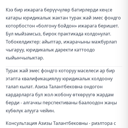
Кээ бир ижарага берүүчүлөр батирлерди кеңсе
катары юридикалык жактан турак жай эмес фондго
которбостон «болгону бойдон» ижарага беришет.
Бул мыйзамсыз, бирок практикада колдонулат.
Тобокелдиктер: айыптар, ижарачыны мажбурлап
чыгаруу, юридикалык даректи каттоодо
кыйынчылыктар.
Турак жай эмес фондго которуу маселеси ар бир
этапта квалификациялуу юридикалык колдоону
талап кылат. Азиза Талантбековна ондогон
кардарларга бул жол-жобону өткөрүүгө жардам
берди - алгачкы перспективаны баалоодон жаңы
күбөлүк алууга чейин.
Консультация Азизы Талантбековны - риэлтора с