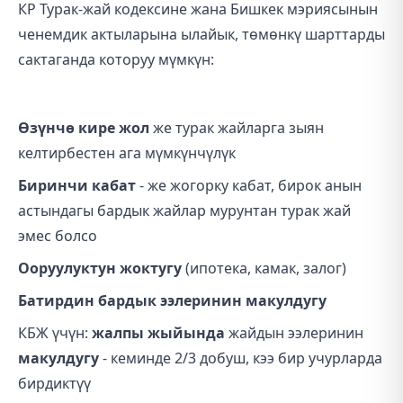
КР Турак-жай кодексине жана Бишкек мэриясынын
ченемдик актыларына ылайык, төмөнкү шарттарды
сактаганда которуу мүмкүн:
Өзүнчө кире жол
же турак жайларга зыян
келтирбестен ага мүмкүнчүлүк
Биринчи кабат
- же жогорку кабат, бирок анын
астындагы бардык жайлар мурунтан турак жай
эмес болсо
Ооруулуктун жоктугу
(ипотека, камак, залог)
Батирдин бардык ээлеринин макулдугу
КБЖ үчүн:
жалпы жыйында
жайдын ээлеринин
макулдугу
- кеминде 2/3 добуш, кээ бир учурларда
бирдиктүү