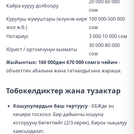
20 000-60 000
Кайра куруу долбоору
сом
Курулуш жумуштары (өзүнчө кире
100 000-500 000
жол ж.б.)
сом
Нотариус
3 000-10 000 сом
30 000-80 000
Юрист / ортомчунун кызматы
сом
Жыйынтык: 160 000дөн 670 000 сомго чейин
-
объекттин абалына жана татаалдыгына жараша.
Тобокелдиктер жана тузактар
Кошунулардын баш тартуусу
- КБЖде эң
кеңири тоскоол. Бир дайынчы кошуна
которууну бөгөтпөйт (2/3 керек), бирок чыңалуу
камсыздалат.