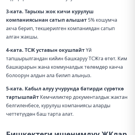
3-ката. Тарыхы жок кичи курулуш
компаниясынан сатып алышат
5% кошумча
акча берип, текшерилген компаниядан сатып
алган жакшы.
4-ката. ТСЖ уставын окушпайт
Үй
тапшырылгандан кийин башкаруу ТСЖга өтөт. Ким
башкарарын жана коммуналдык төлөмдөр канча
болоорун алдын ала билип алыңыз.
5-ката. Кабыл алуу учурунда батирди сүрөткө
тартышпайт
Кемчиликтер документалдык жактан
белгиленбесе, курулуш компаниясы аларды
четтетүүдөн баш тарта алат.
Бишкектеги ишенимдүү ЖКлар