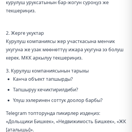
курулуш уруксатынын бар-жогун суроңуз же
текшериңиз.
2. Жерге укуктар
Курулуш компаниясы жер участкасына менчик
укугуна же узак мөөнөттүү ижара укугуна ээ болуш
керек. МКК аркылуу текшериңиз.
3. Курулуш компаниясынын тарыхы
Канча объект тапшырды?
Тапшыруу кечиктирилдиби?
Үлүш ээлеринен соттук доолор барбы?
Telegram топторунда пикирлер издеңиз:
«Дольщики Бишкек», «Недвижимость Бишкек», «ЖК
[аталышы]».