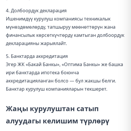
4. Долбоордук декларация
Ишенимдүү курулуш компаниясы техникалык
мүнөздөмөлөрдү, тапшыруу мөөнөттөрүн жана
финансылык көрсөткүчтөрдү камтыган долбоордук
декларацияны жарыялайт.
5. Банктарда аккредитация
Эгер ЖК «Бакай Банкы», «Оптима Банкы» же башка
ири банктарда ипотека боюнча
аккредитацияланган болсо — бул жакшы белги.
Банктар курулуш компанияларын текшерет.
Жаңы курулуштан сатып
алуудагы келишим түрлөрү