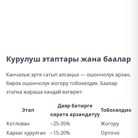
Курулуш этаптары жана баалар
Канчалык эрте сатып алсаңыз — ошончолук арзан,
бирок ошончолук жогору тобокелдик. Баалар
этапка жараша кандай өзгөрөт:
Даяр батирге
Этап
Тобокелдик
карата арзандатуу
Котлован
−25-35%
Жогору
Каркас курулган
−15-20%
Орточо