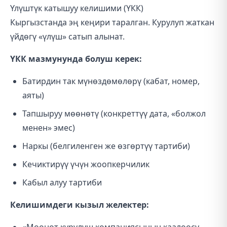
Үлүштүк катышуу келишими (ҮКК)
Кыргызстанда эң кеңири таралган. Курулуп жаткан
үйдөгү «үлүш» сатып алынат.
ҮКК мазмунунда болуш керек:
Батирдин так мүнөздөмөлөрү (кабат, номер,
аяты)
Тапшыруу мөөнөтү (конкреттүү дата, «болжол
менен» эмес)
Наркы (белгиленген же өзгөртүү тартиби)
Кечиктирүү үчүн жоопкерчилик
Кабыл алуу тартиби
Келишимдеги кызыл желектер: