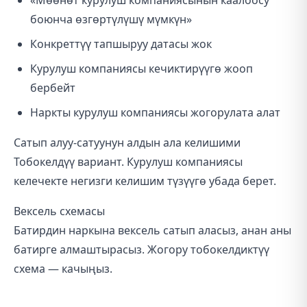
«Мөөнөт курулуш компаниясынын каалоосу
боюнча өзгөртүлүшү мүмкүн»
Конкреттүү тапшыруу датасы жок
Курулуш компаниясы кечиктирүүгө жооп
бербейт
Наркты курулуш компаниясы жогорулата алат
Сатып алуу-сатуунун алдын ала келишими
Тобокелдүү вариант. Курулуш компаниясы
келечекте негизги келишим түзүүгө убада берет.
Вексель схемасы
Батирдин наркына вексель сатып аласыз, анан аны
батирге алмаштырасыз. Жогору тобокелдиктүү
схема — качыңыз.