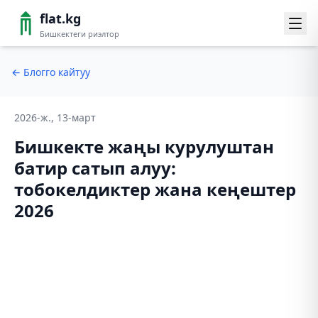
flat.kg
Бишкектеги риэлтор
←
Блогго кайтуу
2026-ж., 13-март
Бишкекте жаңы курулуштан
батир сатып алуу:
тобокелдиктер жана кеңештер
2026