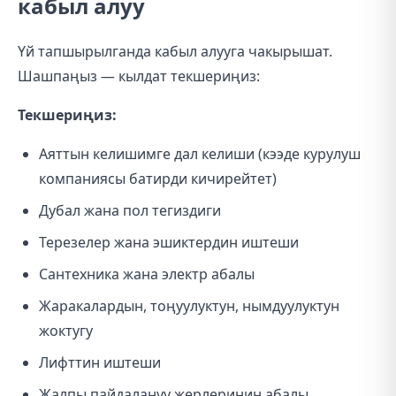
кабыл алуу
Үй тапшырылганда кабыл алууга чакырышат.
Шашпаңыз — кылдат текшериңиз:
Текшериңиз:
Аяттын келишимге дал келиши (кээде курулуш
компаниясы батирди кичирейтет)
Дубал жана пол тегиздиги
Терезелер жана эшиктердин иштеши
Сантехника жана электр абалы
Жаракалардын, тоңуулуктун, нымдуулуктун
жоктугу
Лифттин иштеши
Жалпы пайдалануу жерлеринин абалы