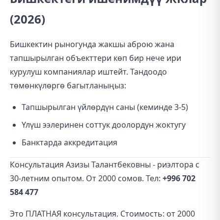
(2026)
Бишкектин рыногунда жакшы аброю жана
тапшырылган объекттери көп бир нече ири
курулуш компаниялар иштейт. Тандоодо
төмөнкүлөргө багытланыңыз:
Тапшырылган үйлөрдүн саны (кеминде 3-5)
Үлүш ээлеринен соттук доолордун жоктугу
Банктарда аккредитация
Консультация Азизы Талантбековны - риэлтора с
30-летним опытом. От 2000 сомов. Тел:
+996 702
584 477
Это ПЛАТНАЯ консультация. Стоимость: от 2000