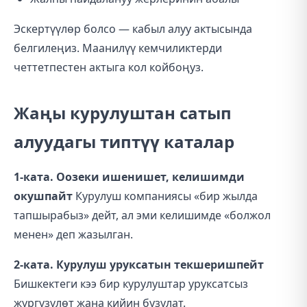
Эскертүүлөр болсо — кабыл алуу актысында
белгилеңиз. Маанилүү кемчиликтерди
четтетпестен актыга кол койбоңуз.
Жаңы курулуштан сатып
алуудагы типтүү каталар
1-ката. Оозеки ишенишет, келишимди
окушпайт
Курулуш компаниясы «бир жылда
тапшырабыз» дейт, ал эми келишимде «болжол
менен» деп жазылган.
2-ката. Курулуш уруксатын текшеришпейт
Бишкектеги кээ бир курулуштар уруксатсыз
жүргүзүлөт жана кийин бузулат.