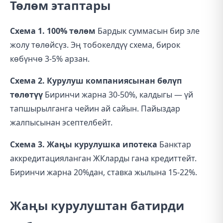
Төлөм этаптары
Схема 1. 100% төлөм
Бардык суммасын бир эле
жолу төлөйсүз. Эң тобокелдүү схема, бирок
көбүнчө 3-5% арзан.
Схема 2. Курулуш компаниясынан бөлүп
төлөтүү
Биринчи жарна 30-50%, калдыгы — үй
тапшырылганга чейин ай сайын. Пайыздар
жалпысынан эсептелбейт.
Схема 3. Жаңы курулушка ипотека
Банктар
аккредитацияланган ЖКларды гана кредиттейт.
Биринчи жарна 20%дан, ставка жылына 15-22%.
Жаңы курулуштан батирди