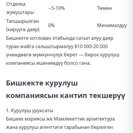
Отделка
−5-10%
Төмөн
жумуштары
Тапшырылган
0%
Минималдуу
(кирүүгө даяр)
Бишкекте котлован этабында сатып алуу даяр
турак-жайга салыштырмалуу $10 000-20 000
үнөмдөөгө мүмкүнчүлүк берет — бирок курулуш
компаниясы ишенимдүү болсо гана.
Бишкекте курулуш
компаниясын кантип текшерүү
1. Курулуш уруксаты
Бишкек мэриясы же Мамлекеттик архитектура
жана курулуш агенттиги тарабынан берилген