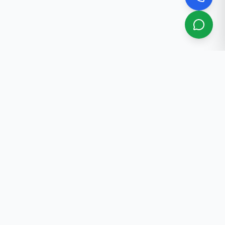
Биз жөнүндө
Бишкектеги кесипкөй риелтордук кызматтар. 30+
жылдык тажрыйба.
Байланыштар