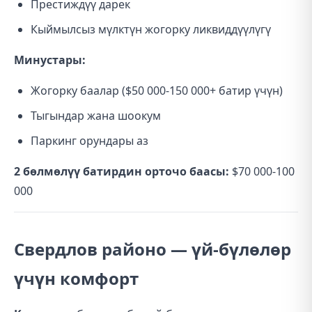
Престиждүү дарек
Кыймылсыз мүлктүн жогорку ликвиддүүлүгү
Минустары:
Жогорку баалар ($50 000-150 000+ батир үчүн)
Тыгындар жана шоокум
Паркинг орундары аз
2 бөлмөлүү батирдин орточо баасы:
$70 000-100
000
Свердлов районо — үй-бүлөлөр
үчүн комфорт