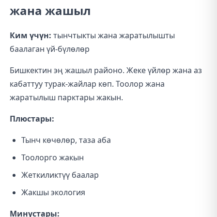
жана жашыл
Ким үчүн:
тынчтыкты жана жаратылышты
баалаган үй-бүлөлөр
Бишкектин эң жашыл районо. Жеке үйлөр жана аз
кабаттуу турак-жайлар көп. Тоолор жана
жаратылыш парктары жакын.
Плюстары:
Тынч көчөлөр, таза аба
Тоолорго жакын
Жеткиликтүү баалар
Жакшы экология
Минустары: