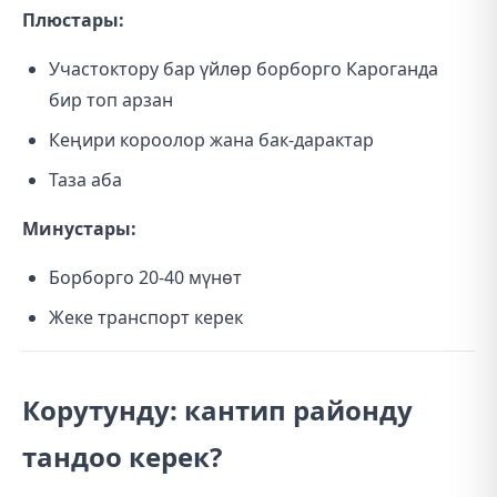
Плюстары:
Участоктору бар үйлөр борборго Кароганда
бир топ арзан
Кеңири короолор жана бак-дарактар
Таза аба
Минустары:
Борборго 20-40 мүнөт
Жеке транспорт керек
Корутунду: кантип районду
тандоо керек?