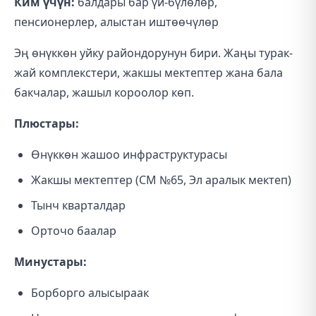
Ким үчүн:
балдары бар үй-бүлөлөр,
пенсионерлер, алыстан иштөөчүлөр
Эң өнүккөн уйку райондорунун бири. Жаңы турак-
жай комплекстери, жакшы мектептер жана бала
бакчалар, жашыл короолор көп.
Плюстары:
Өнүккөн жашоо инфраструктурасы
Жакшы мектептер (СМ №65, Эл аралык мектеп)
Тынч кварталдар
Орточо баалар
Минустары:
Борборго алысыраак