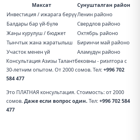
Максат
Сунушталган район
Инвестиция / ижарага берүү
Ленин районо
Балдары бар үй-бүлө
Свердлов районо
Жаңы курулуш / бюджет
Октябрь районо
Тынчтык жана жаратылыш
Биринчи май районо
Участок менен үй
Аламүдүн районо
Консультация Азизы Талантбековны - риэлтора с
30-летним опытом. От 2000 сомов. Тел:
+996 702
584 477
Это ПЛАТНАЯ консультация. Стоимость: от 2000
сомов.
Даже если вопрос один.
Тел:
+996 702 584
477