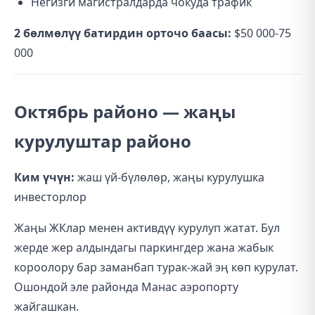
Негизги магистралдарда чокуда трафик
2 бөлмөлүү батирдин орточо баасы:
$50 000-75
000
Октябрь районо — жаңы
курулуштар районо
Ким үчүн:
жаш үй-бүлөлөр, жаңы курулушка
инвесторлор
Жаңы ЖКлар менен активдүү курулуп жатат. Бул
жерде жер алдындагы паркингдер жана жабык
короолору бар заманбап турак-жай эң көп курулат.
Ошондой эле районда Манас аэропорту
жайгашкан.