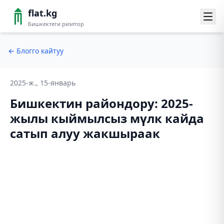
flat.kg
Бишкектеги риэлтор
←
Блогго кайтуу
2025-ж., 15-январь
Бишкектин райондору: 2025-
жылы кыймылсыз мүлк кайда
сатып алуу жакшыраак