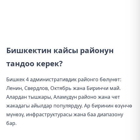
Бишкектин кайсы районун
тандоо керек?
Бишкек 4 административдик районго бөлүнөт:
Ленин, Свердлов, Октябрь жана Биринчи май.
Алардан тышкары, Аламүдүн районо жана чет
жакадагы айылдар популярдуу. Ар биринин өзүнчө
мүнөзү, инфраструктурасы жана баа диапазону
бар.