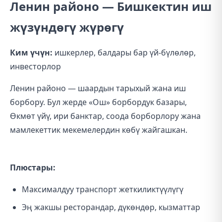
Ленин районо — Бишкектин иш
жүзүндөгү жүрөгү
Ким үчүн:
ишкерлер, балдары бар үй-бүлөлөр,
инвесторлор
Ленин районо — шаардын тарыхый жана иш
борбору. Бул жерде «Ош» борбордук базары,
Өкмөт үйү, ири банктар, соода борборлору жана
мамлекеттик мекемелердин көбү жайгашкан.
Плюстары:
Максималдуу транспорт жеткиликтүүлүгү
Эң жакшы ресторандар, дүкөндөр, кызматтар