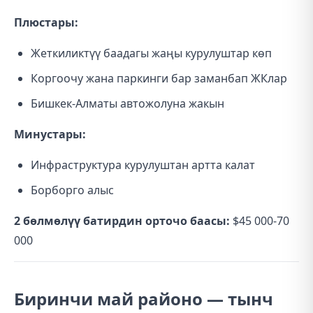
Плюстары:
Жеткиликтүү баадагы жаңы курулуштар көп
Коргоочу жана паркинги бар заманбап ЖКлар
Бишкек-Алматы автожолуна жакын
Минустары:
Инфраструктура курулуштан артта калат
Борборго алыс
2 бөлмөлүү батирдин орточо баасы:
$45 000-70
000
Биринчи май районо — тынч