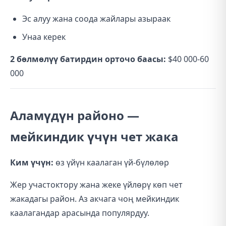
Эс алуу жана соода жайлары азыраак
Унаа керек
2 бөлмөлүү батирдин орточо баасы:
$40 000-60
000
Аламүдүн районо —
мейкиндик үчүн чет жака
Ким үчүн:
өз үйүн каалаган үй-бүлөлөр
Жер участоктору жана жеке үйлөрү көп чет
жакадагы район. Аз акчага чоң мейкиндик
каалагандар арасында популярдуу.