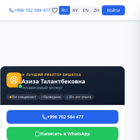
+996 702 584 477
RU
KY
EN
ZH
Войти
1
/
9
★ ЛУЧШИЙ РИЭЛТОР БИШКЕКА
Азиза Талантбековна
Независимый эксперт
Топ специалист
Проверено
30+ лет опыта
+996 702 584 477
Написать в WhatsApp