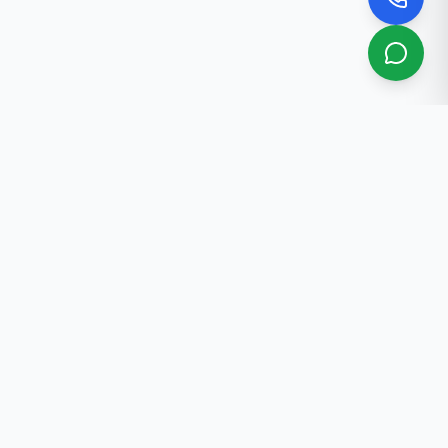
РАЗРАБОТКА САЙТОВ
Aunimeda
в
Нужен сайт, мобильное
приложение или программное
ности
обеспечение для вашего бизнеса?