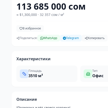
113 685 000 сом
≈
$1,300,000
· 32 357 сом / м²
В избранное
Поделиться:
WhatsApp
Telegram
Копировать
Характеристики
Площадь
Тип
3510
м²
Офис
Описание
!Промзона ждёт своего хозяина!
