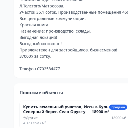
Л.Толстого/Матросова.

Участок 35.1 соток. Производственные помещения 450
Все центральные коммуникации.

Красная книга.

Назначение: производство, склады.

Выгодная локация!

Выгодный коннэкшн!

Привлекателен для застройщиков, бизнесменов!

37000$ за сотку.

Телефон 0702584477.
Похожие объекты
82 640 250 сом
Купить земельный участок, Иссык-Куль.
Продажа
Северный берег. Село Орукту — 18900 м²
Другие
18900
м²
4 373 сом
/ м²