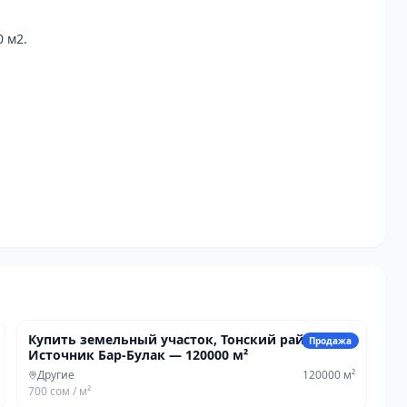
 м2.

85 701 000 сом
Купить земельный участок, Тонский район.
Продажа
Источник Бар-Булак — 120000 м²
Другие
120000
м²
700 сом
/ м²