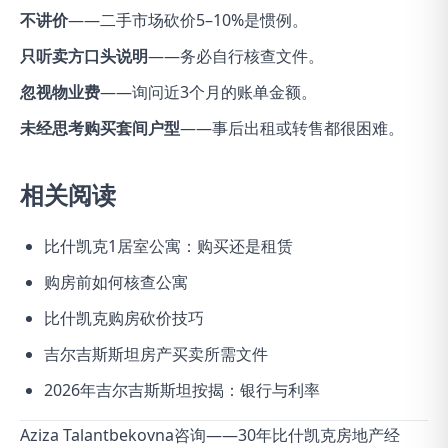
不讲价
——二手市场砍价5–10%是惯例。
只听卖方口头说明
——务必自行核查文件。
忽视物业费
——询问近3个月的账单金额。
未经思考购买套间户型
——事后出租或转售都很困难。
相关阅读
比什凯克1居室公寓：购买还是租赁
购房前如何核查公寓
比什凯克购房砍价技巧
吉尔吉斯斯坦房产买卖所需文件
2026年吉尔吉斯斯坦按揭：银行与利率
Aziza Talantbekovna咨询——30年比什凯克房地产经