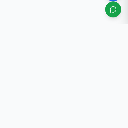
关于我们
比什凯克专业房产中介服务，30年以上从业经验。
联系方式
+996 702 584 477