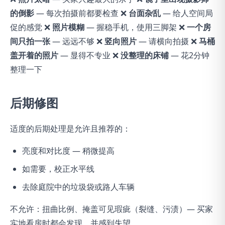
的倒影
— 每次拍摄前都要检查 ❌
台面杂乱
— 给人空间局
促的感觉 ❌
照片模糊
— 握稳手机，使用三脚架 ❌
一个房
间只拍一张
— 远远不够 ❌
竖向照片
— 请横向拍摄 ❌
马桶
盖开着的照片
— 显得不专业 ❌
没整理的床铺
— 花2分钟
整理一下
后期修图
适度的后期处理是允许且推荐的：
亮度和对比度 — 稍微提高
如需要，校正水平线
去除庭院中的垃圾袋或路人车辆
不允许：扭曲比例、掩盖可见瑕疵（裂缝、污渍）— 买家
实地看房时都会发现，并感到失望。