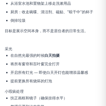
从浴室水池和置物架上移走洗漱用品
厨房：收走碗碟、清洁剂、磁贴、"晾干中"的杯子
倒掉垃圾
目标是展示空间本身，而不是居住者的日常生活。
采光
在自然光最强的时候
白天拍摄
将所有窗帘和百叶窗完全打开
开启所有灯光 — 即使白天开灯也能增添温馨感
提前更换所有烧坏的灯泡
小瑕疵处理
扶正画框和镜子（确保挂得水平）