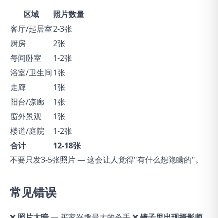
区域
照片数量
客厅/起居室
2-3张
厨房
2张
每间卧室
1-2张
浴室/卫生间
1张
走廊
1张
阳台/凉廊
1张
窗外景观
1张
楼道/庭院
1-2张
合计
12-18张
不要只发3-5张照片 — 这会让人觉得"有什么想隐瞒的"。
常见错误
❌
照片太暗
— 买家兴趣最大的杀手 ❌
镜子里出现摄影师