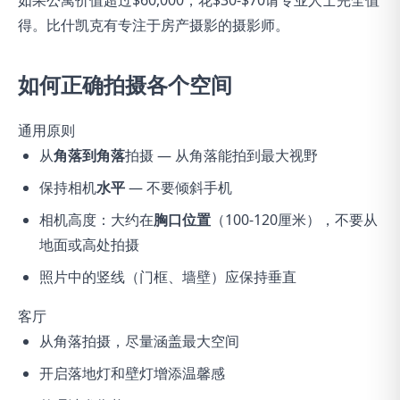
如果公寓价值超过$60,000，花$30-$70请专业人士完全值
得。比什凯克有专注于房产摄影的摄影师。
如何正确拍摄各个空间
通用原则
从
角落到角落
拍摄 — 从角落能拍到最大视野
保持相机
水平
— 不要倾斜手机
相机高度：大约在
胸口位置
（100-120厘米），不要从
地面或高处拍摄
照片中的竖线（门框、墙壁）应保持垂直
客厅
从角落拍摄，尽量涵盖最大空间
开启落地灯和壁灯增添温馨感