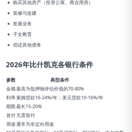
购买其他房产（投资公寓、商业用房）
装修与改建
发展业务
子女教育
偿还其他债务
2026年比什凯克各银行条件
参数
典型条件
金额
最高为抵押物评估价值的70-80%
利率
索姆贷款16-24%/年；美元贷款10-16%/年
期限
最长15-20年
首付
无需首付
用途
通常为非定向用途