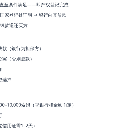
"直至条件满足——即产权登记完成
国家登记处证明 → 银行向其放款
钱款退还买方
钱款（银行为担保方）
公寓（否则退款）
诈
想选择
00–10,000索姆（视银行和金额而定）
行
信用证需1–2天）