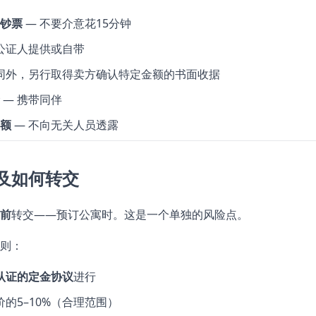
钞票
— 不要介意花15分钟
公证人提供或自带
同外，另行取得卖方确认特定金额的书面收据
— 携带同伴
额
— 不向无关人员透露
及如何转交
前
转交——预订公寓时。这是一个单独的风险点。
则：
认证的定金协议
进行
的5–10%（合理范围）