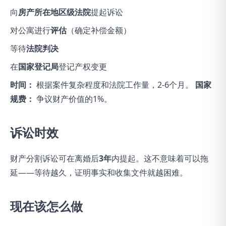
向
房产所在地区级法院
提起诉讼
对公寓进行
评估
（确定补偿金额）
等待
法院判决
在
国家登记局
登记产权变更
时间：
根据案件复杂程度和法院工作量，2-6个月。
国家
规费：
争议财产价值的1%。
诉讼时效
财产分割诉讼可在离婚后
3年
内提起。这不意味着可以拖
延——等待越久，证明事实和收集文件就越困难。
现在该怎么做