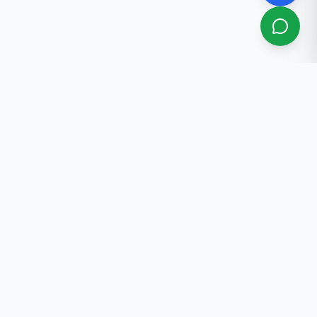
关于我们
比什凯克专业房产中介服务，30年以上从业经验。
联系方式
+996 702 584 477